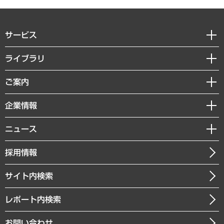
サービス
経営戦略
ライブラリ
組織・人事戦略
経済調査
ご案内
デジタルイノベーション
レポート
国際（グローバルビジネス・開発支援・国際戦略・グローバルヘルス）
セミナー・イベント情報
企業情報
コラム
サステナビリティ（環境・資源・エネルギー・ESG・人権）
MUFGビジネスセミナー
調査・研究報告書
私たちの想い
共生・ダイバーシティ
ニュース
受託案件情報
クローズアップ
社長メッセージ
GRC（ガバナンス・リスク・コンプライアンス）・防災（政策）
その他お申し込み
ニュースリリース
経営用語集
採用情報
会社概要
経済・産業・雇用・労働
調査協力のお願い
お知らせ
受託・受注実績（官公庁関連）
企業理念
医療・介護・福祉・教育・子ども
サイト内検索
メディア掲載・出演
役員一覧
自治体経営・官民協働
寄稿記事
沿革
レポート内検索
まちづくり・観光・交通・スポーツ・スマートシティ
書籍
組織図・本部部室紹介
自然資源・農林水産業・食料システム
お問い合わせ