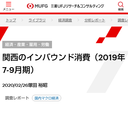
メニュー
検索
トップ
ライブラリ
経済調査
分析レポート
調査レ
経済・産業・雇用・労働
関西のインバウンド消費（2019年
7-9月期）
2020/02/26
塚田 裕昭
調査レポート
国内マクロ経済