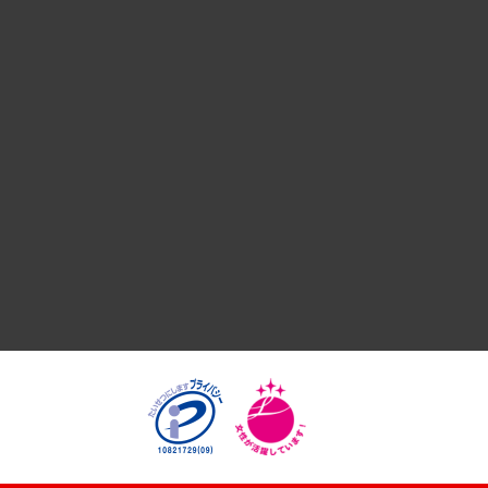
デジタルイノベーション
国際（グローバルビジネス・開発支援・国際戦略・グローバル
サステナビリティ（環境・資源・エネルギー・ESG・人権）
共生・ダイバーシティ
GRC（ガバナンス・リスク・コンプライアンス）・防災（政策
経済・産業・雇用・労働
医療・介護・福祉・教育・子ども
自治体経営・官民協働
まちづくり・観光・交通・スポーツ・スマートシティ
自然資源・農林水産業・食料システム