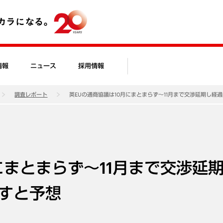
情報
ニュース
採用情報
調査レポート
英EUの通商協議は10月にまとまらず～11月まで交渉延期し経
にまとまらず～11月まで交渉延
すと予想