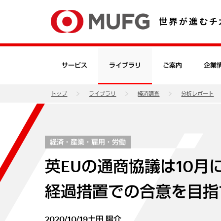
サービス
ライブラリ
ご案内
企業
トップ
ライブラリ
経済調査
分析レポート
経済・産業・雇用・労働
英EUの通商協議は10月
経過措置での合意を目指
2020/10/19
土田 陽介