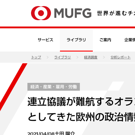
サービス
ライブラリ
ご案内
企業
トップ
ライブラリ
経済調査
分析レポート
経済・産業・雇用・労働
連立協議が難航するオラ
としてきた欧州の政治情
2021/04/08
土田 陽介