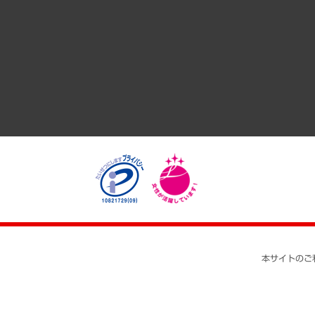
GRC（ガバナンス・リスク・コンプライアンス）・防災（政策
経済・産業・雇用・労働
医療・介護・福祉・教育・子ども
自治体経営・官民協働
まちづくり・観光・交通・スポーツ・スマートシティ
自然資源・農林水産業・食料システム
本サイトのご