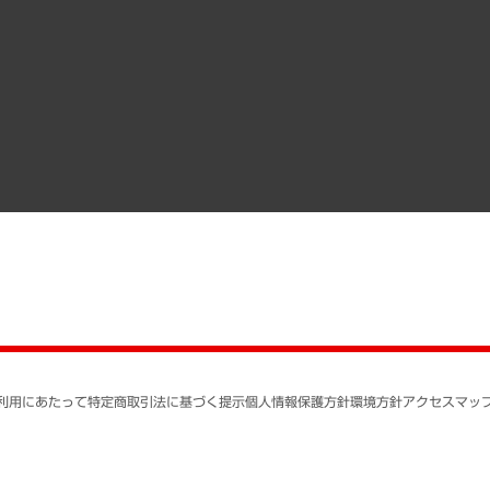
調査協力のお願い
）
受託・受注実績（官公庁関連）
組織図・本部部室紹介
メディア掲載・出演
インドネシア現地法人
寄稿記事
決算公告
書籍
業績ハイライト
アクセスマップ
個人情報保護方針
環境方針
サステナビリティ
特定商取引法に基づく
SNSアカウントコミュ
反社会的勢力に対する
利用にあたって
特定商取引法に基づく提示
個人情報保護方針
環境方針
アクセスマッ
個人情報の取り扱いに
書面による個人情報の