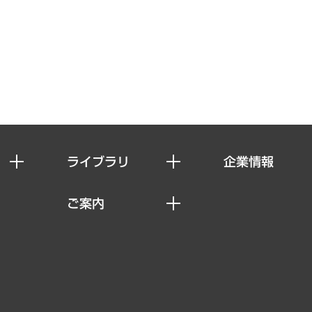
ライブラリ
企業情報
経済調査
私たちの想い
ご案内
レポート
社長メッセージ
セミナー・イベント情報
コラム
会社概要
MUFGビジネスセミナー
ヘルス）
調査・研究報告書
企業理念
受託案件情報
クローズアップ
役員一覧
その他お申し込み
経営用語集
沿革