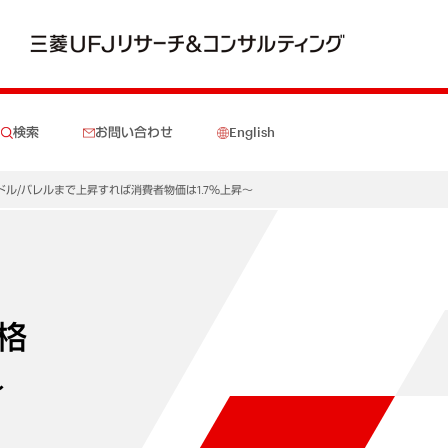
検索
お問い合わせ
English
ル/バレルまで上昇すれば消費者物価は1.7％上昇～
格
～