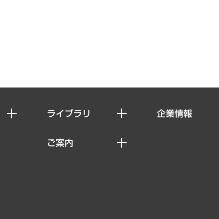
ライブラリ
企業情報
経済調査
私たちの想い
ご案内
レポート
社長メッセージ
セミナー・イベント情報
コラム
会社概要
MUFGビジネスセミナー
ヘルス）
調査・研究報告書
企業理念
受託案件情報
クローズアップ
役員一覧
その他お申し込み
経営用語集
沿革