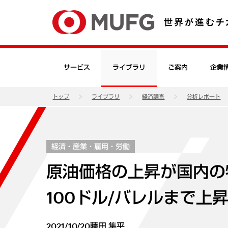
サービス
ライブラリ
ご案内
企業
トップ
ライブラリ
経済調査
分析レポート
経済・産業・雇用・労働
原油価格の上昇が国内の
100ドル/バレルまで上
2021/10/20
藤田 隼平