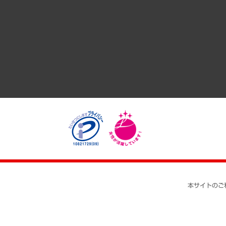
GRC（ガバナンス・リスク・コンプライアンス）・防災（政策
経済・産業・雇用・労働
医療・介護・福祉・教育・子ども
自治体経営・官民協働
まちづくり・観光・交通・スポーツ・スマートシティ
自然資源・農林水産業・食料システム
本サイトのご