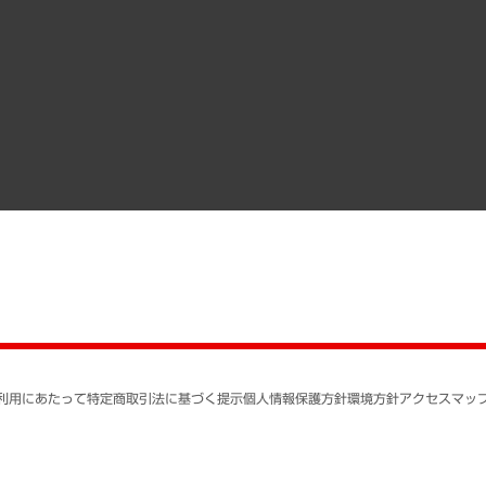
調査協力のお願い
）
受託・受注実績（官公庁関連）
組織図・本部部室紹介
メディア掲載・出演
インドネシア現地法人
寄稿記事
決算公告
書籍
業績ハイライト
アクセスマップ
個人情報保護方針
環境方針
サステナビリティ
特定商取引法に基づく
SNSアカウントコミュ
反社会的勢力に対する
利用にあたって
特定商取引法に基づく提示
個人情報保護方針
環境方針
アクセスマッ
個人情報の取り扱いに
書面による個人情報の