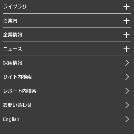
経営戦略
ライブラリ
組織・人事戦略
経済調査
ご案内
デジタルイノベーション
レポート
国際（グローバルビジネス・開発支援・国際戦略・グローバルヘルス）
セミナー・イベント情報
企業情報
コラム
サステナビリティ（環境・資源・エネルギー・ESG・人権）
MUFGビジネスセミナー
調査・研究報告書
私たちの想い
共生・ダイバーシティ
ニュース
受託案件情報
クローズアップ
社長メッセージ
GRC（ガバナンス・リスク・コンプライアンス）・防災（政策）
その他お申し込み
ニュースリリース
経営用語集
採用情報
会社概要
経済・産業・雇用・労働
調査協力のお願い
お知らせ
受託・受注実績（官公庁関連）
企業理念
医療・介護・福祉・教育・子ども
サイト内検索
メディア掲載・出演
役員一覧
自治体経営・官民協働
寄稿記事
沿革
レポート内検索
まちづくり・観光・交通・スポーツ・スマートシティ
書籍
組織図・本部部室紹介
自然資源・農林水産業・食料システム
お問い合わせ
インドネシア現地法人
決算公告
English
業績ハイライト
アクセスマップ