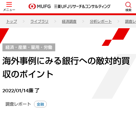
メニュー
検索
トップ
ライブラリ
経済調査
分析レポート
調査レ
経済・産業・雇用・労働
海外事例にみる銀行への敵対的買
収のポイント
2022/01/14
廉 了
調査レポート
金融