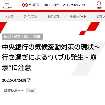
メニュー
検索
トップ
ライブラリ
経済調査
分析レポート
調査レ
経済・産業・雇用・労働
中央銀行の気候変動対策の現状～
行き過ぎによる“バブル発生・崩
壊”に注意
2022/01/24
廉 了
調査レポート
金融