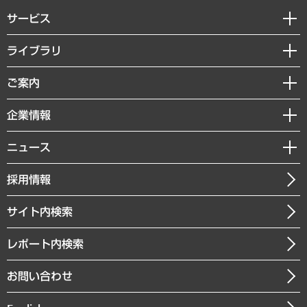
サービス
経営戦略
ライブラリ
組織・人事戦略
経済調査
ご案内
デジタルイノベーション
レポート
国際（グローバルビジネス・開発支援・国際戦略・グローバルヘルス）
セミナー・イベント情報
企業情報
コラム
サステナビリティ（環境・資源・エネルギー・ESG・人権）
MUFGビジネスセミナー
調査・研究報告書
私たちの想い
共生・ダイバーシティ
ニュース
受託案件情報
クローズアップ
社長メッセージ
GRC（ガバナンス・リスク・コンプライアンス）・防災（政策）
その他お申し込み
ニュースリリース
経営用語集
採用情報
会社概要
経済・産業・雇用・労働
調査協力のお願い
お知らせ
受託・受注実績（官公庁関連）
企業理念
医療・介護・福祉・教育・子ども
サイト内検索
メディア掲載・出演
役員一覧
自治体経営・官民協働
寄稿記事
沿革
レポート内検索
まちづくり・観光・交通・スポーツ・スマートシティ
書籍
組織図・本部部室紹介
自然資源・農林水産業・食料システム
お問い合わせ
インドネシア現地法人
決算公告