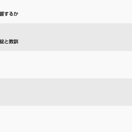
響するか
綻と教訓