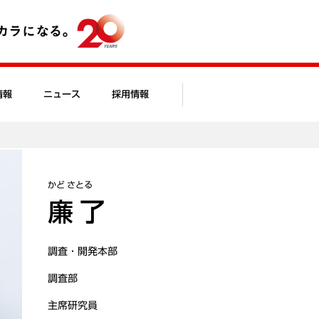
情報
ニュース
採用情報
かど さとる
廉 了
調査・開発本部
調査部
主席研究員