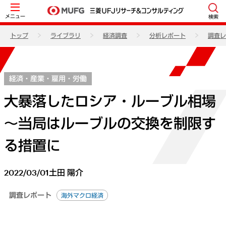
メニュー
検索
トップ
ライブラリ
経済調査
分析レポート
調査レ
経済・産業・雇用・労働
大暴落したロシア・ルーブル相場
～当局はルーブルの交換を制限す
る措置に
2022/03/01
土田 陽介
調査レポート
海外マクロ経済