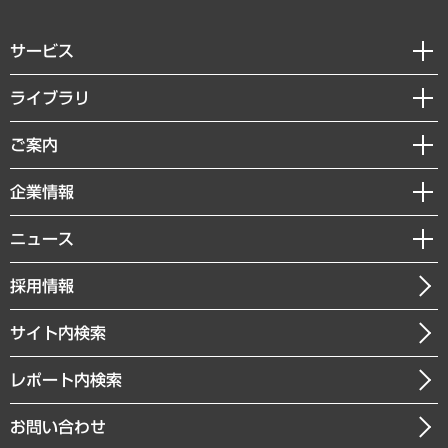
サービス
経営戦略
ライブラリ
組織・人事戦略
経済調査
ご案内
デジタルイノベーション
レポート
国際（グローバルビジネス・開発支援・国際戦略・グローバルヘルス）
セミナー・イベント情報
企業情報
コラム
サステナビリティ（環境・資源・エネルギー・ESG・人権）
MUFGビジネスセミナー
調査・研究報告書
私たちの想い
共生・ダイバーシティ
ニュース
受託案件情報
クローズアップ
社長メッセージ
GRC（ガバナンス・リスク・コンプライアンス）・防災（政策）
その他お申し込み
ニュースリリース
経営用語集
採用情報
会社概要
経済・産業・雇用・労働
調査協力のお願い
お知らせ
受託・受注実績（官公庁関連）
企業理念
医療・介護・福祉・教育・子ども
サイト内検索
メディア掲載・出演
役員一覧
自治体経営・官民協働
寄稿記事
沿革
レポート内検索
まちづくり・観光・交通・スポーツ・スマートシティ
書籍
組織図・本部部室紹介
自然資源・農林水産業・食料システム
お問い合わせ
インドネシア現地法人