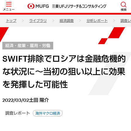
メニュー
検索
トップ
ライブラリ
経済調査
分析レポート
調査レ
経済・産業・雇用・労働
SWIFT排除でロシアは金融危機的
な状況に～当初の狙い以上に効果
を発揮した可能性
2022/03/02
土田 陽介
調査レポート
海外マクロ経済