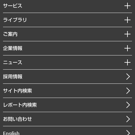
サービス
経営戦略
ライブラリ
組織・人事戦略
経済調査
ご案内
デジタルイノベーション
レポート
国際（グローバルビジネス・開発支援・国際戦略・グローバルヘルス）
セミナー・イベント情報
企業情報
コラム
サステナビリティ（環境・資源・エネルギー・ESG・人権）
MUFGビジネスセミナー
調査・研究報告書
私たちの想い
共生・ダイバーシティ
ニュース
受託案件情報
クローズアップ
社長メッセージ
GRC（ガバナンス・リスク・コンプライアンス）・防災（政策）
その他お申し込み
ニュースリリース
経営用語集
採用情報
会社概要
経済・産業・雇用・労働
調査協力のお願い
お知らせ
受託・受注実績（官公庁関連）
企業理念
医療・介護・福祉・教育・子ども
サイト内検索
メディア掲載・出演
役員一覧
自治体経営・官民協働
寄稿記事
沿革
レポート内検索
まちづくり・観光・交通・スポーツ・スマートシティ
書籍
組織図・本部部室紹介
自然資源・農林水産業・食料システム
お問い合わせ
インドネシア現地法人
決算公告
English