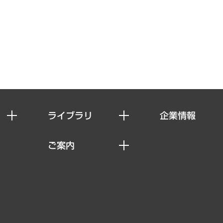
ライブラリ
企業情報
経済調査
私たちの想い
ご案内
レポート
社長メッセージ
セミナー・イベント情報
コラム
会社概要
MUFGビジネスセミナー
ヘルス）
調査・研究報告書
企業理念
受託案件情報
クローズアップ
役員一覧
その他お申し込み
経営用語集
沿革