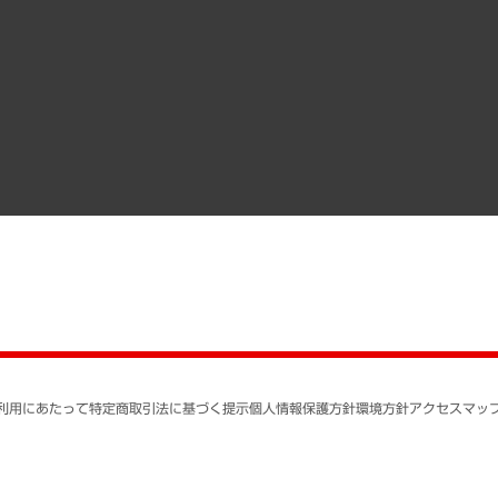
調査協力のお願い
）
受託・受注実績（官公庁関連）
組織図・本部部室紹介
メディア掲載・出演
インドネシア現地法人
寄稿記事
決算公告
書籍
業績ハイライト
アクセスマップ
個人情報保護方針
環境方針
サステナビリティ
特定商取引法に基づく
SNSアカウントコミュ
反社会的勢力に対する
利用にあたって
特定商取引法に基づく提示
個人情報保護方針
環境方針
アクセスマッ
個人情報の取り扱いに
書面による個人情報の