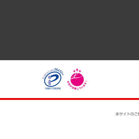
GRC（ガバナンス・リスク・コンプライアンス）・防災（政策
経済・産業・雇用・労働
医療・介護・福祉・教育・子ども
自治体経営・官民協働
まちづくり・観光・交通・スポーツ・スマートシティ
自然資源・農林水産業・食料システム
本サイトのご