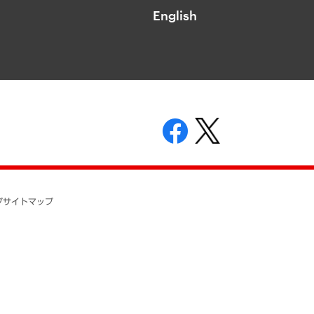
English
表示
ニティガイドライン
基本方針
プ
サイトマップ
ついて
開示等の請求の手続きについて