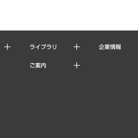
ライブラリ
企業情報
経済調査
私たちの想い
ご案内
レポート
社長メッセージ
セミナー・イベント情報
コラム
会社概要
MUFGビジネスセミナー
ヘルス）
調査・研究報告書
企業理念
受託案件情報
クローズアップ
役員一覧
その他お申し込み
経営用語集
沿革
調査協力のお願い
）
受託・受注実績（官公庁関連）
組織図・本部部室紹介
メディア掲載・出演
インドネシア現地法人