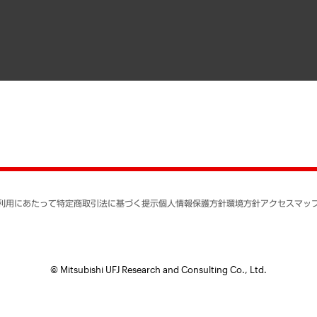
寄稿記事
決算公告
書籍
業績ハイライト
アクセスマップ
個人情報保護方針
環境方針
サステナビリティ
特定商取引法に基づく
SNSアカウントコミュ
反社会的勢力に対する
利用にあたって
特定商取引法に基づく提示
個人情報保護方針
環境方針
アクセスマッ
個人情報の取り扱いに
書面による個人情報の
© Mitsubishi UFJ Research and Consulting Co., Ltd.