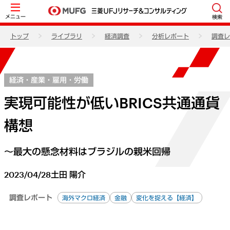
メニュー
検索
トップ
ライブラリ
経済調査
分析レポート
調査レ
経済・産業・雇用・労働
実現可能性が低いBRICS共通通貨
構想
～最大の懸念材料はブラジルの親米回帰
2023/04/28
土田 陽介
調査レポート
海外マクロ経済
金融
変化を捉える【経済】