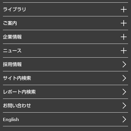
経営戦略
ライブラリ
組織・人事戦略
経済調査
ご案内
デジタルイノベーション
レポート
国際（グローバルビジネス・開発支援・国際戦略・グローバルヘルス）
セミナー・イベント情報
企業情報
コラム
サステナビリティ（環境・資源・エネルギー・ESG・人権）
MUFGビジネスセミナー
調査・研究報告書
私たちの想い
共生・ダイバーシティ
ニュース
受託案件情報
クローズアップ
社長メッセージ
GRC（ガバナンス・リスク・コンプライアンス）・防災（政策）
その他お申し込み
ニュースリリース
経営用語集
採用情報
会社概要
経済・産業・雇用・労働
調査協力のお願い
お知らせ
受託・受注実績（官公庁関連）
企業理念
医療・介護・福祉・教育・子ども
サイト内検索
メディア掲載・出演
役員一覧
自治体経営・官民協働
寄稿記事
沿革
レポート内検索
まちづくり・観光・交通・スポーツ・スマートシティ
書籍
組織図・本部部室紹介
自然資源・農林水産業・食料システム
お問い合わせ
インドネシア現地法人
決算公告
English
業績ハイライト