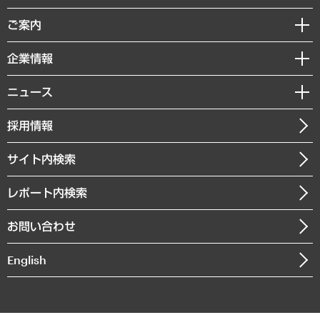
組織・人事戦略
経済調査
ご案内
デジタルイノベーション
レポート
国際（グローバルビジネス・開発支援・国際戦略・グローバルヘルス）
セミナー・イベント情報
企業情報
コラム
サステナビリティ（環境・資源・エネルギー・ESG・人権）
MUFGビジネスセミナー
調査・研究報告書
私たちの想い
共生・ダイバーシティ
ニュース
受託案件情報
クローズアップ
社長メッセージ
GRC（ガバナンス・リスク・コンプライアンス）・防災（政策）
その他お申し込み
ニュースリリース
経営用語集
採用情報
会社概要
経済・産業・雇用・労働
調査協力のお願い
お知らせ
受託・受注実績（官公庁関連）
企業理念
医療・介護・福祉・教育・子ども
サイト内検索
メディア掲載・出演
役員一覧
自治体経営・官民協働
寄稿記事
沿革
レポート内検索
まちづくり・観光・交通・スポーツ・スマートシティ
書籍
組織図・本部部室紹介
自然資源・農林水産業・食料システム
お問い合わせ
インドネシア現地法人
決算公告
English
業績ハイライト
アクセスマップ
個人情報保護方針