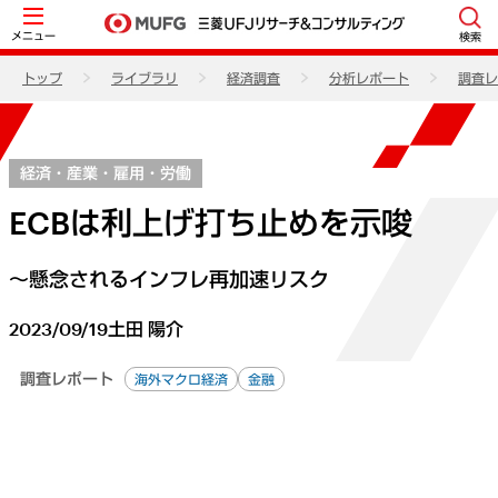
メニュー
検索
トップ
ライブラリ
経済調査
分析レポート
調査レ
経済・産業・雇用・労働
ECBは利上げ打ち止めを示唆
～懸念されるインフレ再加速リスク
2023/09/19
土田 陽介
調査レポート
海外マクロ経済
金融