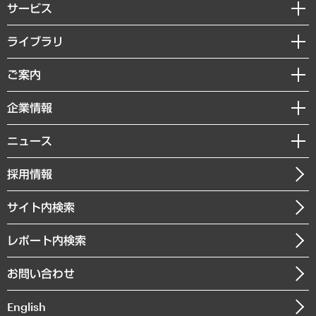
サービス
経営戦略
ライブラリ
組織・人事戦略
経済調査
ご案内
デジタルイノベーション
レポート
国際（グローバルビジネス・開発支援・国際戦略・グローバルヘルス）
セミナー・イベント情報
企業情報
コラム
サステナビリティ（環境・資源・エネルギー・ESG・人権）
MUFGビジネスセミナー
調査・研究報告書
私たちの想い
共生・ダイバーシティ
ニュース
受託案件情報
クローズアップ
社長メッセージ
GRC（ガバナンス・リスク・コンプライアンス）・防災（政策）
その他お申し込み
ニュースリリース
経営用語集
採用情報
会社概要
経済・産業・雇用・労働
調査協力のお願い
お知らせ
受託・受注実績（官公庁関連）
企業理念
医療・介護・福祉・教育・子ども
サイト内検索
メディア掲載・出演
役員一覧
自治体経営・官民協働
寄稿記事
沿革
レポート内検索
まちづくり・観光・交通・スポーツ・スマートシティ
書籍
組織図・本部部室紹介
自然資源・農林水産業・食料システム
お問い合わせ
インドネシア現地法人
決算公告
English