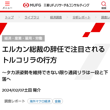
メニュー
検索
トップ
ライブラリ
経済調査
分析レポート
調査レ
経済・産業・雇用・労働
エルカン総裁の辞任で注目される
トルコリラの行方
～タカ派姿勢を維持できない限り通貨リラは一段と下
落へ
2024/02/07
土田 陽介
調査レポート
海外マクロ経済
金融