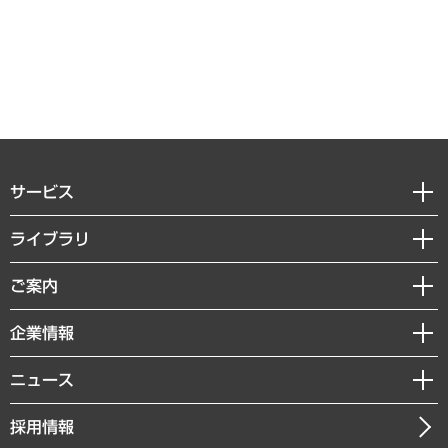
サービス
経営戦略
ライブラリ
組織・人事戦略
経済調査
ご案内
デジタルイノベーション
レポート
国際（グローバルビジネス・開発支援・国際戦略・グローバルヘルス）
セミナー・イベント情報
企業情報
コラム
サステナビリティ（環境・資源・エネルギー・ESG・人権）
MUFGビジネスセミナー
調査・研究報告書
私たちの想い
共生・ダイバーシティ
ニュース
受託案件情報
クローズアップ
社長メッセージ
GRC（ガバナンス・リスク・コンプライアンス）・防災（政策）
その他お申し込み
ニュースリリース
経営用語集
採用情報
会社概要
経済・産業・雇用・労働
調査協力のお願い