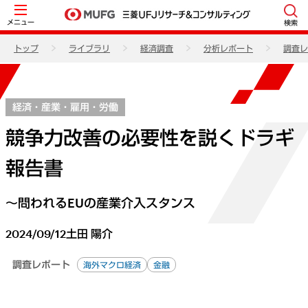
メニュー
検索
トップ
ライブラリ
経済調査
分析レポート
調査レ
経済・産業・雇用・労働
競争力改善の必要性を説くドラギ
報告書
～問われるEUの産業介入スタンス
2024/09/12
土田 陽介
調査レポート
海外マクロ経済
金融