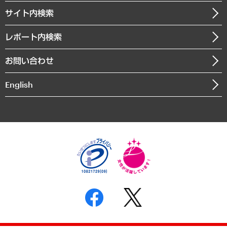
お知らせ
受託・受注実績（官公庁関連）
企業理念
医療・介護・福祉・教育・子ども
サイト内検索
メディア掲載・出演
役員一覧
自治体経営・官民協働
寄稿記事
沿革
レポート内検索
まちづくり・観光・交通・スポーツ・スマートシティ
書籍
組織図・本部部室紹介
自然資源・農林水産業・食料システム
お問い合わせ
インドネシア現地法人
決算公告
English
業績ハイライト
アクセスマップ
個人情報保護方針
環境方針
サステナビリティ
特定商取引法に基づく表示
SNSアカウントコミュニティガイドライン
反社会的勢力に対する基本方針
個人情報の取り扱いについて
書面による個人情報の開示等の請求の手続きについて