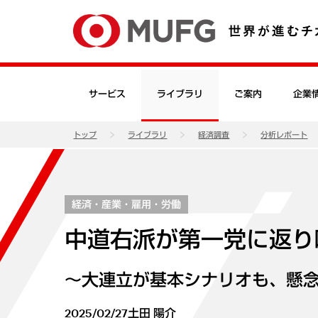
サービス
ライブラリ
ご案内
企業
トップ
ライブラリ
経済調査
分析レポート
経済・産業・雇用・労働
中道右派が第一党に返り
～大連立が基本シナリオも、懸
2025/02/27
土田 陽介