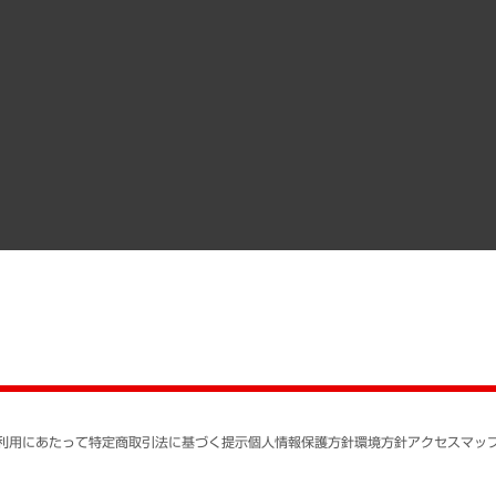
その他お申し込み
経営用語集
沿革
調査協力のお願い
）
受託・受注実績（官公庁関連）
組織図・本部部室紹介
メディア掲載・出演
インドネシア現地法人
寄稿記事
決算公告
書籍
業績ハイライト
アクセスマップ
個人情報保護方針
環境方針
サステナビリティ
特定商取引法に基づく
SNSアカウントコミュ
反社会的勢力に対する
利用にあたって
特定商取引法に基づく提示
個人情報保護方針
環境方針
アクセスマッ
個人情報の取り扱いに
書面による個人情報の