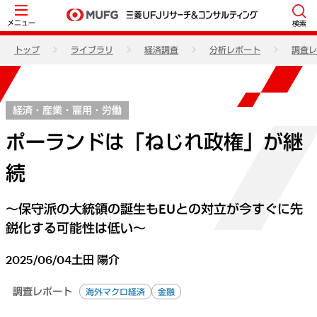
メニュー
検索
トップ
ライブラリ
経済調査
分析レポート
調査レ
経済・産業・雇用・労働
ポーランドは「ねじれ政権」が継
続
～保守派の大統領の誕生もEUとの対立が今すぐに先
鋭化する可能性は低い～
2025/06/04
土田 陽介
調査レポート
海外マクロ経済
金融