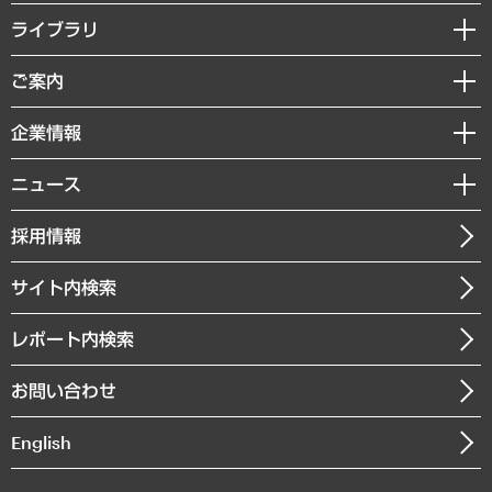
経営戦略
ライブラリ
組織・人事戦略
経済調査
ご案内
デジタルイノベーション
レポート
国際（グローバルビジネス・開発支援・国際戦略・グローバルヘルス）
セミナー・イベント情報
企業情報
コラム
サステナビリティ（環境・資源・エネルギー・ESG・人権）
MUFGビジネスセミナー
調査・研究報告書
私たちの想い
共生・ダイバーシティ
ニュース
受託案件情報
クローズアップ
社長メッセージ
GRC（ガバナンス・リスク・コンプライアンス）・防災（政策）
その他お申し込み
ニュースリリース
経営用語集
採用情報
会社概要
経済・産業・雇用・労働
調査協力のお願い
お知らせ
受託・受注実績（官公庁関連）
企業理念
医療・介護・福祉・教育・子ども
サイト内検索
メディア掲載・出演
役員一覧
自治体経営・官民協働
寄稿記事
沿革
レポート内検索
まちづくり・観光・交通・スポーツ・スマートシティ
書籍
組織図・本部部室紹介
自然資源・農林水産業・食料システム
お問い合わせ
インドネシア現地法人
決算公告
English
業績ハイライト
アクセスマップ