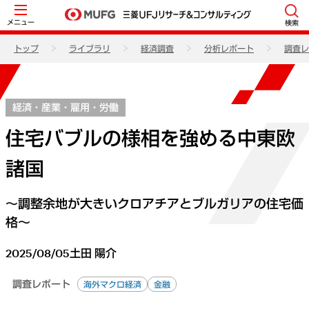
メニュー
検索
トップ
ライブラリ
経済調査
分析レポート
調査レ
経済・産業・雇用・労働
住宅バブルの様相を強める中東欧
諸国
～調整余地が大きいクロアチアとブルガリアの住宅価
格～
2025/08/05
土田 陽介
調査レポート
海外マクロ経済
金融