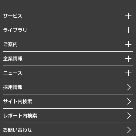
サービス
経営戦略
ライブラリ
組織・人事戦略
経済調査
ご案内
デジタルイノベーション
レポート
国際（グローバルビジネス・開発支援・国際戦略・グローバルヘルス）
セミナー・イベント情報
企業情報
コラム
サステナビリティ（環境・資源・エネルギー・ESG・人権）
MUFGビジネスセミナー
調査・研究報告書
私たちの想い
共生・ダイバーシティ
ニュース
受託案件情報
クローズアップ
社長メッセージ
GRC（ガバナンス・リスク・コンプライアンス）・防災（政策）
その他お申し込み
ニュースリリース
経営用語集
採用情報
会社概要
経済・産業・雇用・労働
調査協力のお願い
お知らせ
受託・受注実績（官公庁関連）
企業理念
医療・介護・福祉・教育・子ども
サイト内検索
メディア掲載・出演
役員一覧
自治体経営・官民協働
寄稿記事
沿革
レポート内検索
まちづくり・観光・交通・スポーツ・スマートシティ
書籍
組織図・本部部室紹介
自然資源・農林水産業・食料システム
お問い合わせ
インドネシア現地法人