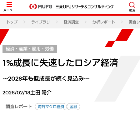
メニュー
検索
トップ
ライブラリ
経済調査
分析レポート
調査レ
経済・産業・雇用・労働
1%成長に失速したロシア経済
～2026年も低成長が続く見込み～
2026/02/18
土田 陽介
調査レポート
海外マクロ経済
金融