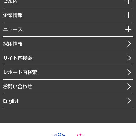
ご案内
デジタルイノベーション
レポート
国際（グローバルビジネス・開発支援・国際戦略・グローバルヘルス）
セミナー・イベント情報
企業情報
コラム
サステナビリティ（環境・資源・エネルギー・ESG・人権）
MUFGビジネスセミナー
調査・研究報告書
私たちの想い
共生・ダイバーシティ
ニュース
受託案件情報
クローズアップ
社長メッセージ
GRC（ガバナンス・リスク・コンプライアンス）・防災（政策）
その他お申し込み
ニュースリリース
経営用語集
採用情報
会社概要
経済・産業・雇用・労働
調査協力のお願い
お知らせ
受託・受注実績（官公庁関連）
企業理念
医療・介護・福祉・教育・子ども
サイト内検索
メディア掲載・出演
役員一覧
自治体経営・官民協働
寄稿記事
沿革
レポート内検索
まちづくり・観光・交通・スポーツ・スマートシティ
書籍
組織図・本部部室紹介
自然資源・農林水産業・食料システム
お問い合わせ
インドネシア現地法人
決算公告
English
業績ハイライト
アクセスマップ
個人情報保護方針
環境方針