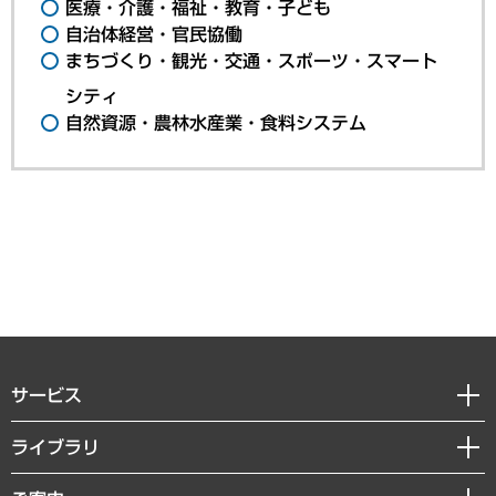
医療・介護・福祉・教育・子ども
自治体経営・官民協働
まちづくり・観光・交通・スポーツ・スマート
シティ
自然資源・農林水産業・食料システム
サービス
経営戦略
ライブラリ
組織・人事戦略
経済調査