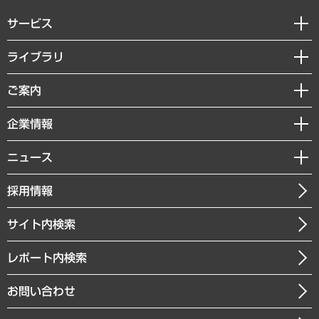
サービス
経営戦略
ライブラリ
組織・人事戦略
経済調査
ご案内
デジタルイノベーション
レポート
国際（グローバルビジネス・開発支援・国際戦略・グローバルヘルス）
セミナー・イベント情報
企業情報
コラム
サステナビリティ（環境・資源・エネルギー・ESG・人権）
MUFGビジネスセミナー
調査・研究報告書
私たちの想い
共生・ダイバーシティ
ニュース
受託案件情報
クローズアップ
社長メッセージ
GRC（ガバナンス・リスク・コンプライアンス）・防災（政策）
その他お申し込み
ニュースリリース
経営用語集
採用情報
会社概要
経済・産業・雇用・労働
調査協力のお願い
お知らせ
受託・受注実績（官公庁関連）
企業理念
医療・介護・福祉・教育・子ども
サイト内検索
メディア掲載・出演
役員一覧
自治体経営・官民協働
寄稿記事
沿革
レポート内検索
まちづくり・観光・交通・スポーツ・スマートシティ
書籍
組織図・本部部室紹介
自然資源・農林水産業・食料システム
お問い合わせ
インドネシア現地法人
決算公告