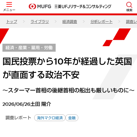
メニュー
検索
トップ
ライブラリ
経済調査
分析レポート
調査レ
経済・産業・雇用・労働
国民投票から10年が経過した英国
が直面する政治不安
～スターマー首相の後継首相の船出も厳しいものに～
2026/06/26
土田 陽介
調査レポート
海外マクロ経済
金融