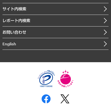
調査協力のお願い
お知らせ
受託・受注実績（官公庁関連）
企業理念
医療・介護・福祉・教育・子ども
サイト内検索
メディア掲載・出演
役員一覧
自治体経営・官民協働
寄稿記事
沿革
レポート内検索
まちづくり・観光・交通・スポーツ・スマートシティ
書籍
組織図・本部部室紹介
自然資源・農林水産業・食料システム
お問い合わせ
インドネシア現地法人
決算公告
English
業績ハイライト
アクセスマップ
個人情報保護方針
環境方針
サステナビリティ
特定商取引法に基づく表示
SNSアカウントコミュニティガイドライン
反社会的勢力に対する基本方針
個人情報の取り扱いについて