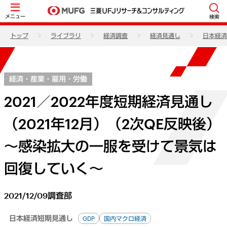
メニュー
検索
トップ
ライブラリ
経済調査
経済見通し
日本経済
経済・産業・雇用・労働
2021／2022年度短期経済見通し
（2021年12月）（2次QE反映後）
～感染拡大の一服を受けて景気は
回復していく～
2021/12/09
調査部
日本経済短期見通し
GDP
国内マクロ経済