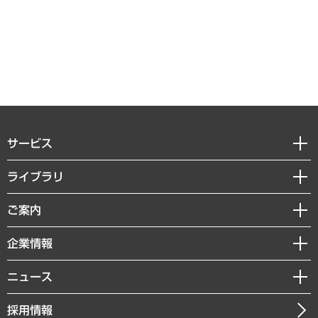
サービス
経営戦略
ライブラリ
組織・人事戦略
経済調査
ご案内
デジタルイノベーション
レポート
国際（グローバルビジネス・開発支援・国際戦略・グローバルヘルス）
セミナー・イベント情報
企業情報
コラム
サステナビリティ（環境・資源・エネルギー・ESG・人権）
MUFGビジネスセミナー
調査・研究報告書
私たちの想い
共生・ダイバーシティ
ニュース
受託案件情報
クローズアップ
社長メッセージ
GRC（ガバナンス・リスク・コンプライアンス）・防災（政策）
その他お申し込み
ニュースリリース
経営用語集
採用情報
会社概要
経済・産業・雇用・労働