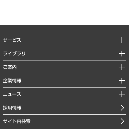
サービス
経営戦略
ライブラリ
組織・人事戦略
経済調査
ご案内
デジタルイノベーション
レポート
国際（グローバルビジネス・開発支援・国際戦略・グローバルヘルス）
セミナー・イベント情報
企業情報
コラム
サステナビリティ（環境・資源・エネルギー・ESG・人権）
MUFGビジネスセミナー
調査・研究報告書
私たちの想い
共生・ダイバーシティ
ニュース
受託案件情報
クローズアップ
社長メッセージ
GRC（ガバナンス・リスク・コンプライアンス）・防災（政策）
その他お申し込み
ニュースリリース
経営用語集
採用情報
会社概要
経済・産業・雇用・労働
調査協力のお願い
お知らせ
受託・受注実績（官公庁関連）
企業理念
医療・介護・福祉・教育・子ども
サイト内検索
メディア掲載・出演
役員一覧
自治体経営・官民協働