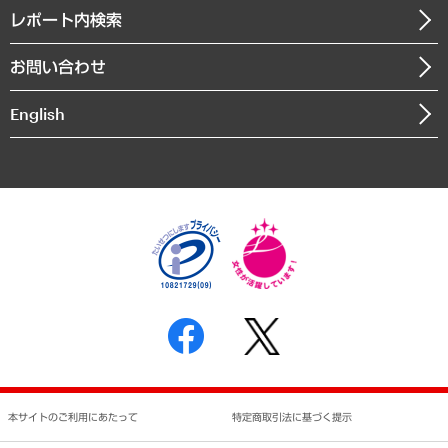
寄稿記事
沿革
レポート内検索
まちづくり・観光・交通・スポーツ・スマートシティ
書籍
組織図・本部部室紹介
自然資源・農林水産業・食料システム
お問い合わせ
インドネシア現地法人
決算公告
English
業績ハイライト
アクセスマップ
個人情報保護方針
環境方針
サステナビリティ
特定商取引法に基づく表示
SNSアカウントコミュニティガイドライン
反社会的勢力に対する基本方針
個人情報の取り扱いについて
書面による個人情報の開示等の請求の手続きについて
本サイトのご利用にあたって
特定商取引法に基づく提示