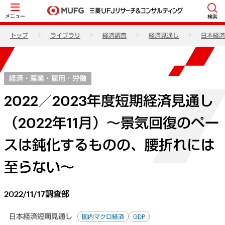
メニュー
検索
トップ
ライブラリ
経済調査
経済見通し
日本経済
経済・産業・雇用・労働
2022／2023年度短期経済見通し
（2022年11月）～景気回復のペー
スは鈍化するものの、腰折れには
至らない～
2022/11/17
調査部
日本経済短期見通し
国内マクロ経済
GDP