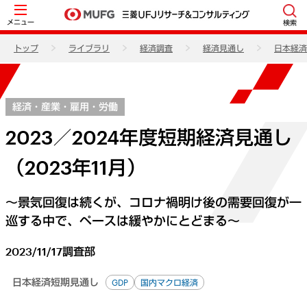
メニュー
検索
トップ
ライブラリ
経済調査
経済見通し
日本経済
経済・産業・雇用・労働
2023／2024年度短期経済見通し
（2023年11月）
～景気回復は続くが、コロナ禍明け後の需要回復が一
巡する中で、ペースは緩やかにとどまる～
2023/11/17
調査部
日本経済短期見通し
GDP
国内マクロ経済