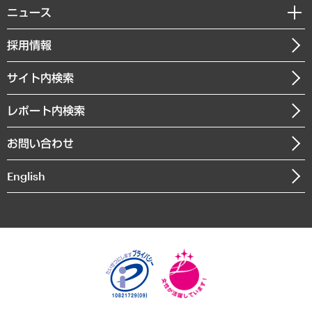
調査・研究報告書
私たちの想い
共生・ダイバーシティ
ニュース
受託案件情報
クローズアップ
社長メッセージ
GRC（ガバナンス・リスク・コンプライアンス）・防災（政策）
その他お申し込み
ニュースリリース
経営用語集
採用情報
会社概要
経済・産業・雇用・労働
調査協力のお願い
お知らせ
受託・受注実績（官公庁関連）
企業理念
医療・介護・福祉・教育・子ども
サイト内検索
メディア掲載・出演
役員一覧
自治体経営・官民協働
寄稿記事
沿革
レポート内検索
まちづくり・観光・交通・スポーツ・スマートシティ
書籍
組織図・本部部室紹介
自然資源・農林水産業・食料システム
お問い合わせ
インドネシア現地法人
決算公告
English
業績ハイライト
アクセスマップ
個人情報保護方針
環境方針
サステナビリティ
特定商取引法に基づく表示
SNSアカウントコミュニティガイドライン