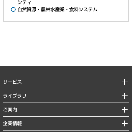
シティ
自然資源・農林水産業・食料システム
サービス
経営戦略
ライブラリ
組織・人事戦略
経済調査
ご案内
デジタルイノベーション
レポート
国際（グローバルビジネス・開発支援・国際戦略・グローバルヘルス）
セミナー・イベント情報
企業情報
コラム
サステナビリティ（環境・資源・エネルギー・ESG・人権）
MUFGビジネスセミナー