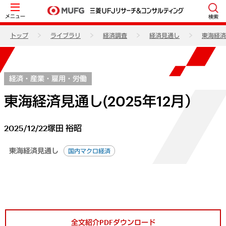
メニュー
検索
トップ
ライブラリ
経済調査
経済見通し
東海経済
経済・産業・雇用・労働
東海経済見通し(2025年12月）
2025/12/22
塚田 裕昭
東海経済見通し
国内マクロ経済
全文紹介PDFダウンロード