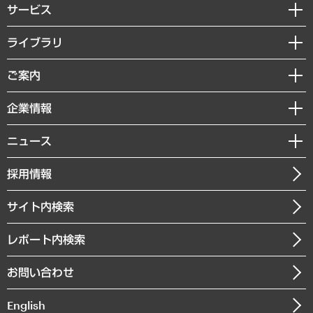
サービス
経営戦略
ライブラリ
組織・人事戦略
経済調査
ご案内
デジタルイノベーション
レポート
国際（グローバルビジネス・開発支援・国際戦略・グローバルヘルス）
セミナー・イベント情報
企業情報
コラム
サステナビリティ（環境・資源・エネルギー・ESG・人権）
MUFGビジネスセミナー
調査・研究報告書
私たちの想い
共生・ダイバーシティ
ニュース
受託案件情報
クローズアップ
社長メッセージ
GRC（ガバナンス・リスク・コンプライアンス）・防災（政策）
その他お申し込み
ニュースリリース
経営用語集
採用情報
会社概要
経済・産業・雇用・労働
調査協力のお願い
お知らせ
受託・受注実績（官公庁関連）
企業理念
医療・介護・福祉・教育・子ども
サイト内検索
メディア掲載・出演
役員一覧
自治体経営・官民協働
寄稿記事
沿革
レポート内検索
まちづくり・観光・交通・スポーツ・スマートシティ
書籍
組織図・本部部室紹介
自然資源・農林水産業・食料システム
お問い合わせ
インドネシア現地法人
決算公告
English