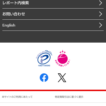
沿革
レポート内検索
まちづくり・観光・交通・スポーツ・スマートシティ
書籍
組織図・本部部室紹介
自然資源・農林水産業・食料システム
お問い合わせ
インドネシア現地法人
決算公告
English
業績ハイライト
アクセスマップ
個人情報保護方針
環境方針
サステナビリティ
特定商取引法に基づく表示
SNSアカウントコミュニティガイドライン
反社会的勢力に対する基本方針
個人情報の取り扱いについて
書面による個人情報の開示等の請求の手続きについて
本サイトのご利用にあたって
特定商取引法に基づく提示