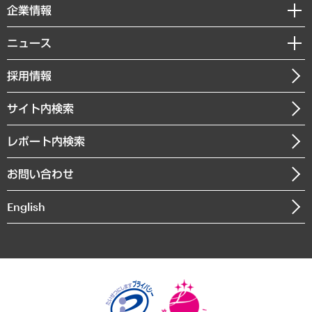
国際（グローバルビジネス・開発支援・国際戦略・グローバルヘルス）
セミナー・イベント情報
企業情報
コラム
サステナビリティ（環境・資源・エネルギー・ESG・人権）
MUFGビジネスセミナー
調査・研究報告書
私たちの想い
共生・ダイバーシティ
ニュース
受託案件情報
クローズアップ
社長メッセージ
GRC（ガバナンス・リスク・コンプライアンス）・防災（政策）
その他お申し込み
ニュースリリース
経営用語集
採用情報
会社概要
経済・産業・雇用・労働
調査協力のお願い
お知らせ
受託・受注実績（官公庁関連）
企業理念
医療・介護・福祉・教育・子ども
サイト内検索
メディア掲載・出演
役員一覧
自治体経営・官民協働
寄稿記事
沿革
レポート内検索
まちづくり・観光・交通・スポーツ・スマートシティ
書籍
組織図・本部部室紹介
自然資源・農林水産業・食料システム
お問い合わせ
インドネシア現地法人
決算公告
English
業績ハイライト
アクセスマップ
個人情報保護方針
環境方針
サステナビリティ