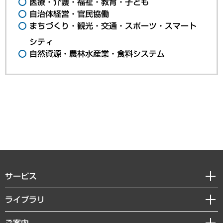
医療・介護・福祉・教育・子ども
自治体経営・官民協働
まちづくり・観光・交通・スポーツ・スマート
シティ
自然資源・農林水産業・食料システム
サービス
経営戦略
ライブラリ
組織・人事戦略
経済調査
ご案内