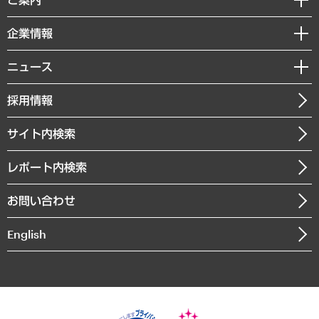
デジタルイノベーション
レポート
国際（グローバルビジネス・開発支援・国際戦略・グローバルヘルス）
セミナー・イベント情報
企業情報
コラム
サステナビリティ（環境・資源・エネルギー・ESG・人権）
MUFGビジネスセミナー
調査・研究報告書
私たちの想い
共生・ダイバーシティ
ニュース
受託案件情報
クローズアップ
社長メッセージ
GRC（ガバナンス・リスク・コンプライアンス）・防災（政策）
その他お申し込み
ニュースリリース
経営用語集
採用情報
会社概要
経済・産業・雇用・労働
調査協力のお願い
お知らせ
受託・受注実績（官公庁関連）
企業理念
医療・介護・福祉・教育・子ども
サイト内検索
メディア掲載・出演
役員一覧
自治体経営・官民協働
寄稿記事
沿革
レポート内検索
まちづくり・観光・交通・スポーツ・スマートシティ
書籍
組織図・本部部室紹介
自然資源・農林水産業・食料システム
お問い合わせ
インドネシア現地法人
決算公告
English
業績ハイライト
アクセスマップ
個人情報保護方針
環境方針