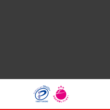
デジタルイノベーション
国際（グローバルビジネス・開発支援・国際戦略・グローバル
サステナビリティ（環境・資源・エネルギー・ESG・人権）
共生・ダイバーシティ
GRC（ガバナンス・リスク・コンプライアンス）・防災（政策
経済・産業・雇用・労働
医療・介護・福祉・教育・子ども
自治体経営・官民協働
まちづくり・観光・交通・スポーツ・スマートシティ
自然資源・農林水産業・食料システム