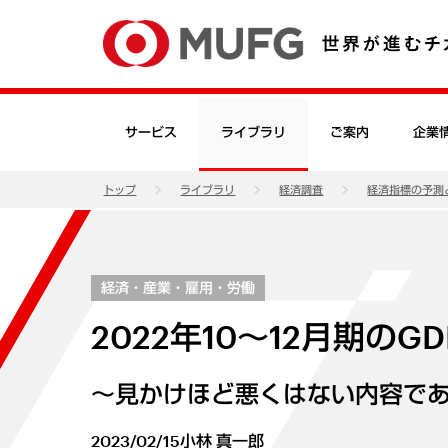
サービス
ライブラリ
ご案内
企業
トップ
ライブラリ
経済調査
経済指標の予測
経済・産業・雇用・労働
2022年10～12月期のG
～見かけほど悪くはない内容で
2023/02/15
小林 真一郎