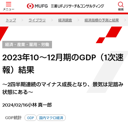
メニュー
検索
トップ
ライブラリ
経済調査
経済指標の予測と結果
経済・産業・雇用・労働
2023年10～12月期のGDP（1次速
報）結果
～2四半期連続のマイナス成長となり、景気は足踏み
状態にある～
2024/02/16
小林 真一郎
GDP統計
GDP
国内マクロ経済