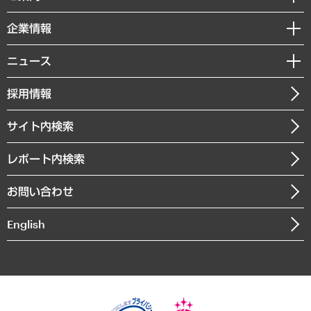
レポート
国際（グローバルビジネス・開発支援・国際戦略・グローバルヘルス）
セミナー・イベント情報
企業情報
コラム
サステナビリティ（環境・資源・エネルギー・ESG・人権）
MUFGビジネスセミナー
調査・研究報告書
私たちの想い
共生・ダイバーシティ
ニュース
受託案件情報
クローズアップ
社長メッセージ
GRC（ガバナンス・リスク・コンプライアンス）・防災（政策）
その他お申し込み
ニュースリリース
経営用語集
採用情報
会社概要
経済・産業・雇用・労働
調査協力のお願い
お知らせ
受託・受注実績（官公庁関連）
企業理念
医療・介護・福祉・教育・子ども
サイト内検索
メディア掲載・出演
役員一覧
自治体経営・官民協働
寄稿記事
沿革
レポート内検索
まちづくり・観光・交通・スポーツ・スマートシティ
書籍
組織図・本部部室紹介
自然資源・農林水産業・食料システム
お問い合わせ
インドネシア現地法人
決算公告
English
業績ハイライト
アクセスマップ
個人情報保護方針
環境方針