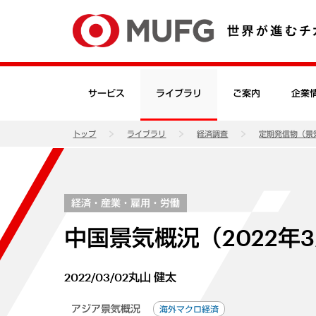
サービス
ライブラリ
ご案内
企業
トップ
ライブラリ
経済調査
定期発信物（景
経済・産業・雇用・労働
中国景気概況（2022年
2022/03/02
丸山 健太
アジア景気概況
海外マクロ経済