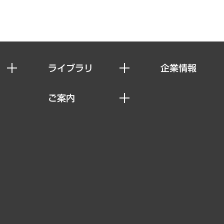
ライブラリ
企業情報
経済調査
私たちの想い
ご案内
レポート
社長メッセージ
セミナー・イベント情報
コラム
会社概要
MUFGビジネスセミナー
ヘルス）
調査・研究報告書
企業理念
受託案件情報
クローズアップ
役員一覧
その他お申し込み
経営用語集
沿革
調査協力のお願い
）
受託・受注実績（官公庁関連）
組織図・本部部室紹介
メディア掲載・出演
インドネシア現地法人
寄稿記事
決算公告