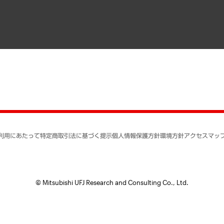
書籍
業績ハイライト
アクセスマップ
個人情報保護方針
環境方針
サステナビリティ
特定商取引法に基づく
SNSアカウントコミュ
反社会的勢力に対する
利用にあたって
特定商取引法に基づく提示
個人情報保護方針
環境方針
アクセスマッ
個人情報の取り扱いに
書面による個人情報の
© Mitsubishi UFJ Research and Consulting Co., Ltd.