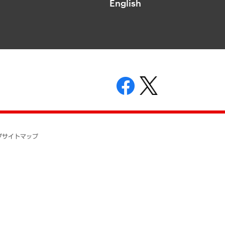
English
表示
ニティガイドライン
基本方針
プ
サイトマップ
ついて
開示等の請求の手続きについて