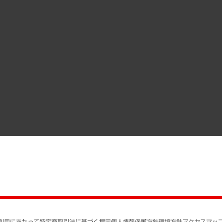
ヘルス）
調査・研究報告書
企業理念
受託案件情報
クローズアップ
役員一覧
その他お申し込み
経営用語集
沿革
調査協力のお願い
）
受託・受注実績（官公庁関連）
組織図・本部部室紹介
メディア掲載・出演
インドネシア現地法人
寄稿記事
決算公告
書籍
業績ハイライト
アクセスマップ
個人情報保護方針
環境方針
サステナビリティ
特定商取引法に基づく
SNSアカウントコミュ
反社会的勢力に対する
利用にあたって
特定商取引法に基づく提示
個人情報保護方針
環境方針
アクセスマッ