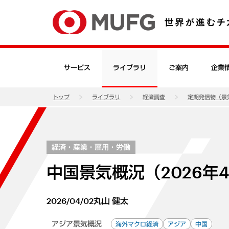
サービス
ライブラリ
ご案内
企業
トップ
ライブラリ
経済調査
定期発信物（景
経済・産業・雇用・労働
中国景気概況（2026年
2026/04/02
丸山 健太
アジア景気概況
海外マクロ経済
アジア
中国