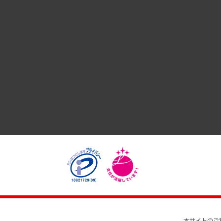
国際（グローバルビジネス・開発支援・国際戦略・グローバル
サステナビリティ（環境・資源・エネルギー・ESG・人権）
共生・ダイバーシティ
GRC（ガバナンス・リスク・コンプライアンス）・防災（政策
経済・産業・雇用・労働
医療・介護・福祉・教育・子ども
自治体経営・官民協働
まちづくり・観光・交通・スポーツ・スマートシティ
自然資源・農林水産業・食料システム
本サイトのご