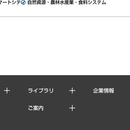
マートシティ
自然資源・農林水産業・食料システム
ライブラリ
企業情報
経済調査
私たちの想い
ご案内
レポート
社長メッセージ
セミナー・イベント情報
コラム
会社概要
MUFGビジネスセミナー