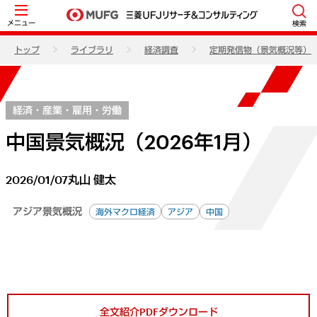
メニュー
検索
トップ
ライブラリ
経済調査
定期発信物（景気概況等）
経済・産業・雇用・労働
中国景気概況（2026年1月）
2026/01/07
丸山 健太
アジア景気概況
海外マクロ経済
アジア
中国
全文紹介PDFダウンロード