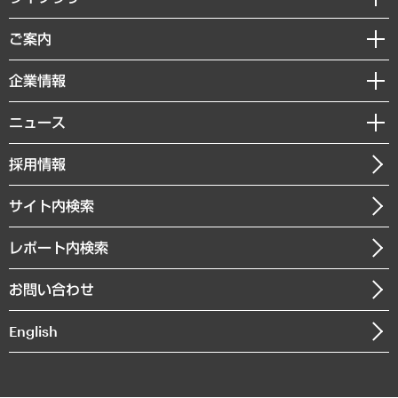
組織・人事戦略
経済調査
ご案内
デジタルイノベーション
レポート
国際（グローバルビジネス・開発支援・国際戦略・グローバルヘルス）
セミナー・イベント情報
企業情報
コラム
サステナビリティ（環境・資源・エネルギー・ESG・人権）
MUFGビジネスセミナー
調査・研究報告書
私たちの想い
共生・ダイバーシティ
ニュース
受託案件情報
クローズアップ
社長メッセージ
GRC（ガバナンス・リスク・コンプライアンス）・防災（政策）
その他お申し込み
ニュースリリース
経営用語集
採用情報
会社概要
経済・産業・雇用・労働
調査協力のお願い
お知らせ
受託・受注実績（官公庁関連）
企業理念
医療・介護・福祉・教育・子ども
サイト内検索
メディア掲載・出演
役員一覧
自治体経営・官民協働
寄稿記事
沿革
レポート内検索
まちづくり・観光・交通・スポーツ・スマートシティ
書籍
組織図・本部部室紹介
自然資源・農林水産業・食料システム
お問い合わせ
インドネシア現地法人
決算公告
English
業績ハイライト
アクセスマップ
個人情報保護方針