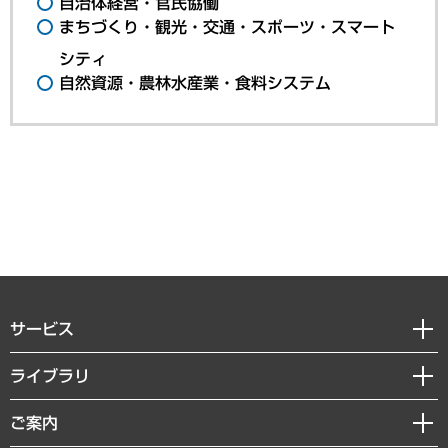
自治体経営・官民協働
まちづくり・観光・交通・スポーツ・スマート
シティ
自然資源・農林水産業・食料システム
サービス
経営戦略
ライブラリ
組織・人事戦略
経済調査
ご案内
デジタルイノベーション
レポート