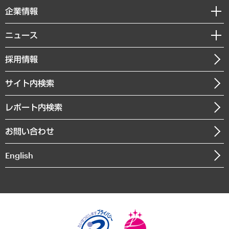
国際（グローバルビジネス・開発支援・国際戦略・グローバルヘルス）
セミナー・イベント情報
企業情報
コラム
サステナビリティ（環境・資源・エネルギー・ESG・人権）
MUFGビジネスセミナー
調査・研究報告書
私たちの想い
共生・ダイバーシティ
ニュース
受託案件情報
クローズアップ
社長メッセージ
GRC（ガバナンス・リスク・コンプライアンス）・防災（政策）
その他お申し込み
ニュースリリース
経営用語集
採用情報
会社概要
経済・産業・雇用・労働
調査協力のお願い
お知らせ
受託・受注実績（官公庁関連）
企業理念
医療・介護・福祉・教育・子ども
サイト内検索
メディア掲載・出演
役員一覧
自治体経営・官民協働
寄稿記事
沿革
レポート内検索
まちづくり・観光・交通・スポーツ・スマートシティ
書籍
組織図・本部部室紹介
自然資源・農林水産業・食料システム
お問い合わせ
インドネシア現地法人
決算公告
English
業績ハイライト
アクセスマップ
個人情報保護方針
環境方針
サステナビリティ