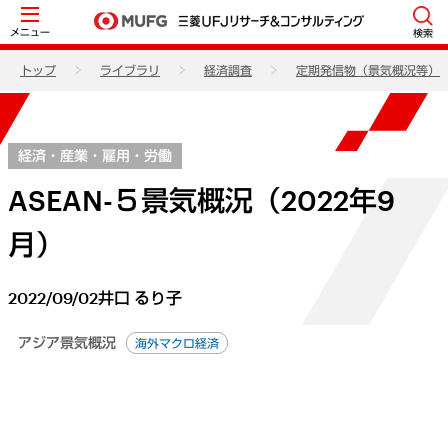
メニュー
検索
トップ
ライブラリ
経済調査
定期発信物（景気概況等）
経済・産業・雇用・労働
ASEAN-５景気概況（2022年9
月）
2022/09/02
井口 るり子
アジア景気概況
海外マクロ経済