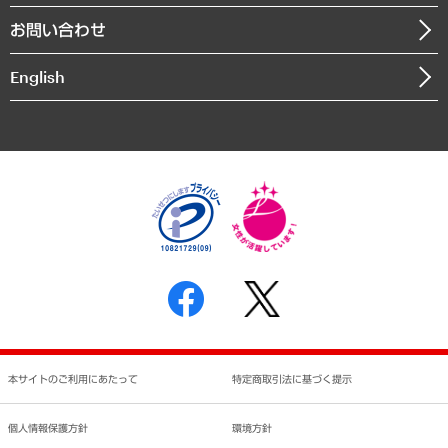
組織図・本部部室紹介
自然資源・農林水産業・食料システム
お問い合わせ
インドネシア現地法人
決算公告
English
業績ハイライト
アクセスマップ
個人情報保護方針
環境方針
サステナビリティ
特定商取引法に基づく表示
SNSアカウントコミュニティガイドライン
反社会的勢力に対する基本方針
個人情報の取り扱いについて
書面による個人情報の開示等の請求の手続きについて
本サイトのご利用にあたって
特定商取引法に基づく提示
個人情報保護方針
環境方針