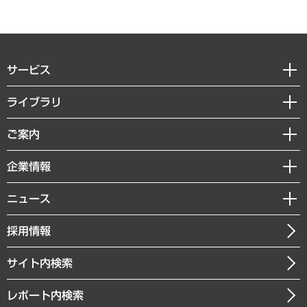
サービス
経営戦略
ライブラリ
組織・人事戦略
経済調査
ご案内
デジタルイノベーション
レポート
国際（グローバルビジネス・開発支援・国際戦略・グローバルヘルス）
セミナー・イベント情報
企業情報
コラム
サステナビリティ（環境・資源・エネルギー・ESG・人権）
MUFGビジネスセミナー
調査・研究報告書
私たちの想い
共生・ダイバーシティ
ニュース
受託案件情報
クローズアップ
社長メッセージ
GRC（ガバナンス・リスク・コンプライアンス）・防災（政策）
その他お申し込み
ニュースリリース
経営用語集
採用情報
会社概要
経済・産業・雇用・労働
調査協力のお願い
お知らせ
受託・受注実績（官公庁関連）
企業理念
医療・介護・福祉・教育・子ども
サイト内検索
メディア掲載・出演
役員一覧
自治体経営・官民協働
寄稿記事
沿革
レポート内検索
まちづくり・観光・交通・スポーツ・スマートシティ
書籍