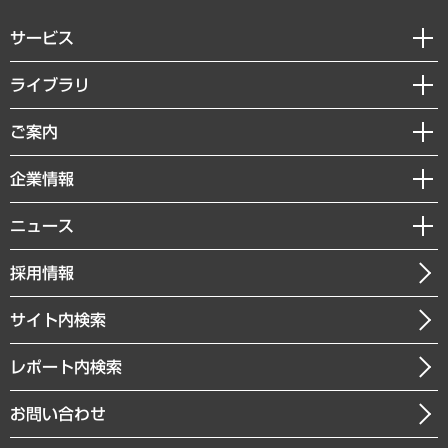
サービス
経営戦略
ライブラリ
組織・人事戦略
経済調査
ご案内
デジタルイノベーション
レポート
国際（グローバルビジネス・開発支援・国際戦略・グローバルヘルス）
セミナー・イベント情報
企業情報
コラム
サステナビリティ（環境・資源・エネルギー・ESG・人権）
MUFGビジネスセミナー
調査・研究報告書
私たちの想い
共生・ダイバーシティ
ニュース
受託案件情報
クローズアップ
社長メッセージ
GRC（ガバナンス・リスク・コンプライアンス）・防災（政策）
その他お申し込み
ニュースリリース
経営用語集
採用情報
会社概要
経済・産業・雇用・労働
調査協力のお願い
お知らせ
受託・受注実績（官公庁関連）
企業理念
医療・介護・福祉・教育・子ども
サイト内検索
メディア掲載・出演
役員一覧
自治体経営・官民協働
寄稿記事
沿革
レポート内検索
まちづくり・観光・交通・スポーツ・スマートシティ
書籍
組織図・本部部室紹介
自然資源・農林水産業・食料システム
お問い合わせ
インドネシア現地法人
決算公告