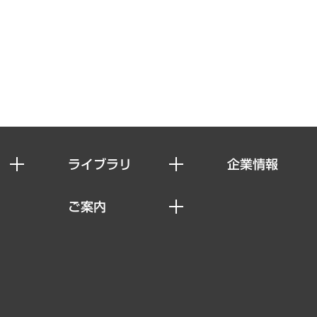
ライブラリ
企業情報
経済調査
私たちの想い
ご案内
レポート
社長メッセージ
セミナー・イベント情報
コラム
会社概要
MUFGビジネスセミナー
ヘルス）
調査・研究報告書
企業理念
受託案件情報
クローズアップ
役員一覧
その他お申し込み
経営用語集
沿革