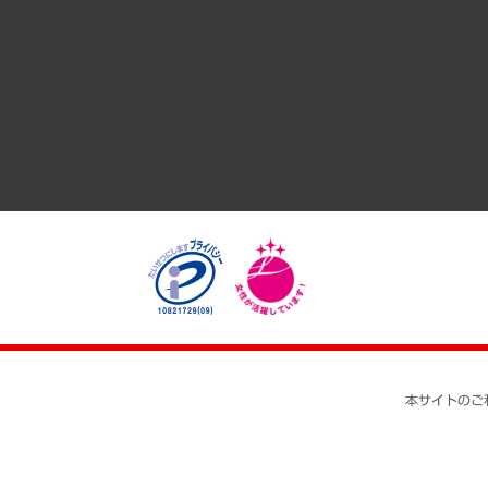
GRC（ガバナンス・リスク・コンプライアンス）・防災（政策
経済・産業・雇用・労働
医療・介護・福祉・教育・子ども
自治体経営・官民協働
まちづくり・観光・交通・スポーツ・スマートシティ
自然資源・農林水産業・食料システム
本サイトのご