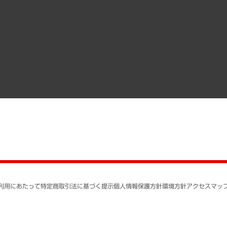
調査協力のお願い
）
受託・受注実績（官公庁関連）
組織図・本部部室紹介
メディア掲載・出演
インドネシア現地法人
寄稿記事
決算公告
書籍
業績ハイライト
アクセスマップ
個人情報保護方針
環境方針
サステナビリティ
特定商取引法に基づく
SNSアカウントコミュ
反社会的勢力に対する
利用にあたって
特定商取引法に基づく提示
個人情報保護方針
環境方針
アクセスマッ
個人情報の取り扱いに
書面による個人情報の