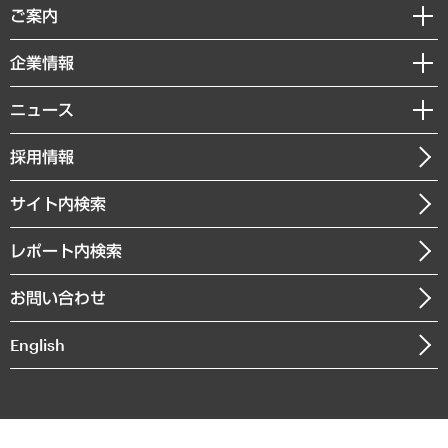
経済調査
ご案内
デジタルイノベーション
レポート
国際（グローバルビジネス・開発支援・国際戦略・グローバルヘルス）
セミナー・イベント情報
企業情報
コラム
サステナビリティ（環境・資源・エネルギー・ESG・人権）
MUFGビジネスセミナー
調査・研究報告書
私たちの想い
共生・ダイバーシティ
ニュース
受託案件情報
クローズアップ
社長メッセージ
GRC（ガバナンス・リスク・コンプライアンス）・防災（政策）
その他お申し込み
ニュースリリース
経営用語集
採用情報
会社概要
経済・産業・雇用・労働
調査協力のお願い
お知らせ
受託・受注実績（官公庁関連）
企業理念
医療・介護・福祉・教育・子ども
サイト内検索
メディア掲載・出演
役員一覧
自治体経営・官民協働
寄稿記事
沿革
レポート内検索
まちづくり・観光・交通・スポーツ・スマートシティ
書籍
組織図・本部部室紹介
自然資源・農林水産業・食料システム
お問い合わせ
インドネシア現地法人
決算公告
English
業績ハイライト
アクセスマップ
個人情報保護方針
環境方針