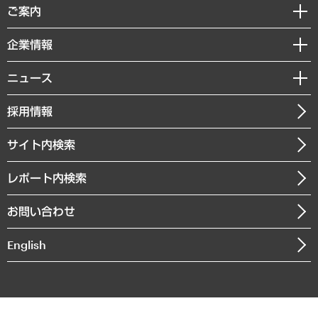
経済調査
ご案内
デジタルイノベーション
レポート
国際（グローバルビジネス・開発支援・国際戦略・グローバルヘルス）
セミナー・イベント情報
企業情報
コラム
サステナビリティ（環境・資源・エネルギー・ESG・人権）
MUFGビジネスセミナー
調査・研究報告書
私たちの想い
共生・ダイバーシティ
ニュース
受託案件情報
クローズアップ
社長メッセージ
GRC（ガバナンス・リスク・コンプライアンス）・防災（政策）
その他お申し込み
ニュースリリース
経営用語集
採用情報
会社概要
経済・産業・雇用・労働
調査協力のお願い
お知らせ
受託・受注実績（官公庁関連）
企業理念
医療・介護・福祉・教育・子ども
サイト内検索
メディア掲載・出演
役員一覧
自治体経営・官民協働
寄稿記事
沿革
レポート内検索
まちづくり・観光・交通・スポーツ・スマートシティ
書籍
組織図・本部部室紹介
自然資源・農林水産業・食料システム
お問い合わせ
インドネシア現地法人
決算公告
English
業績ハイライト
アクセスマップ
個人情報保護方針
環境方針