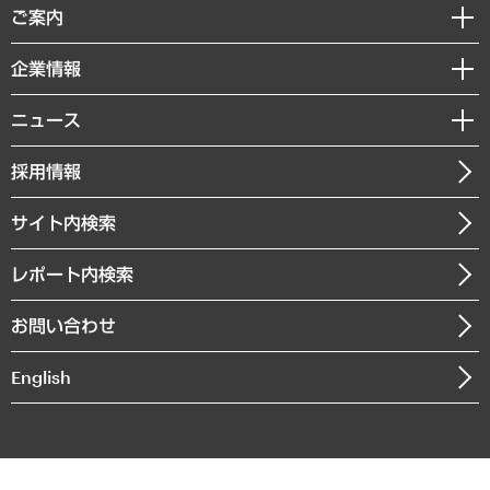
経済調査
ご案内
デジタルイノベーション
レポート
国際（グローバルビジネス・開発支援・国際戦略・グローバルヘルス）
セミナー・イベント情報
企業情報
コラム
サステナビリティ（環境・資源・エネルギー・ESG・人権）
MUFGビジネスセミナー
調査・研究報告書
私たちの想い
共生・ダイバーシティ
ニュース
受託案件情報
クローズアップ
社長メッセージ
GRC（ガバナンス・リスク・コンプライアンス）・防災（政策）
その他お申し込み
ニュースリリース
経営用語集
採用情報
会社概要
経済・産業・雇用・労働
調査協力のお願い
お知らせ
受託・受注実績（官公庁関連）
企業理念
医療・介護・福祉・教育・子ども
サイト内検索
メディア掲載・出演
役員一覧
自治体経営・官民協働
寄稿記事
沿革
レポート内検索
まちづくり・観光・交通・スポーツ・スマートシティ
書籍
組織図・本部部室紹介
自然資源・農林水産業・食料システム
お問い合わせ
インドネシア現地法人
決算公告
English
業績ハイライト
アクセスマップ
個人情報保護方針
環境方針