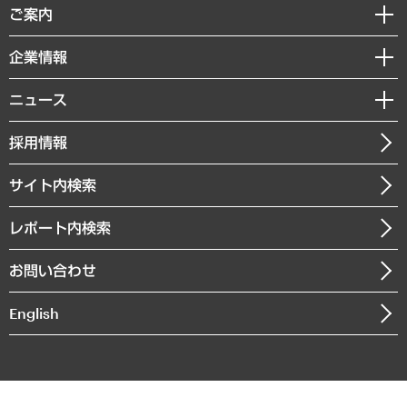
経済調査
ご案内
デジタルイノベーション
レポート
国際（グローバルビジネス・開発支援・国際戦略・グローバルヘルス）
セミナー・イベント情報
企業情報
コラム
サステナビリティ（環境・資源・エネルギー・ESG・人権）
MUFGビジネスセミナー
調査・研究報告書
私たちの想い
共生・ダイバーシティ
ニュース
受託案件情報
クローズアップ
社長メッセージ
GRC（ガバナンス・リスク・コンプライアンス）・防災（政策）
その他お申し込み
ニュースリリース
経営用語集
採用情報
会社概要
経済・産業・雇用・労働
調査協力のお願い
お知らせ
受託・受注実績（官公庁関連）
企業理念
医療・介護・福祉・教育・子ども
サイト内検索
メディア掲載・出演
役員一覧
自治体経営・官民協働
寄稿記事
沿革
レポート内検索
まちづくり・観光・交通・スポーツ・スマートシティ
書籍
組織図・本部部室紹介
自然資源・農林水産業・食料システム
お問い合わせ
インドネシア現地法人
決算公告
English
業績ハイライト
アクセスマップ
個人情報保護方針
環境方針