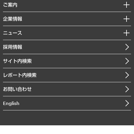
経済調査
ご案内
デジタルイノベーション
レポート
国際（グローバルビジネス・開発支援・国際戦略・グローバルヘルス）
セミナー・イベント情報
企業情報
コラム
サステナビリティ（環境・資源・エネルギー・ESG・人権）
MUFGビジネスセミナー
調査・研究報告書
私たちの想い
共生・ダイバーシティ
ニュース
受託案件情報
クローズアップ
社長メッセージ
GRC（ガバナンス・リスク・コンプライアンス）・防災（政策）
その他お申し込み
ニュースリリース
経営用語集
採用情報
会社概要
経済・産業・雇用・労働
調査協力のお願い
お知らせ
受託・受注実績（官公庁関連）
企業理念
医療・介護・福祉・教育・子ども
サイト内検索
メディア掲載・出演
役員一覧
自治体経営・官民協働
寄稿記事
沿革
レポート内検索
まちづくり・観光・交通・スポーツ・スマートシティ
書籍
組織図・本部部室紹介
自然資源・農林水産業・食料システム
お問い合わせ
インドネシア現地法人
決算公告
English
業績ハイライト
アクセスマップ
個人情報保護方針
環境方針