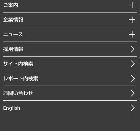
経済調査
ご案内
デジタルイノベーション
レポート
国際（グローバルビジネス・開発支援・国際戦略・グローバルヘルス）
セミナー・イベント情報
企業情報
コラム
サステナビリティ（環境・資源・エネルギー・ESG・人権）
MUFGビジネスセミナー
調査・研究報告書
私たちの想い
共生・ダイバーシティ
ニュース
受託案件情報
クローズアップ
社長メッセージ
GRC（ガバナンス・リスク・コンプライアンス）・防災（政策）
その他お申し込み
ニュースリリース
経営用語集
採用情報
会社概要
経済・産業・雇用・労働
調査協力のお願い
お知らせ
受託・受注実績（官公庁関連）
企業理念
医療・介護・福祉・教育・子ども
サイト内検索
メディア掲載・出演
役員一覧
自治体経営・官民協働
寄稿記事
沿革
レポート内検索
まちづくり・観光・交通・スポーツ・スマートシティ
書籍
組織図・本部部室紹介
自然資源・農林水産業・食料システム
お問い合わせ
インドネシア現地法人
決算公告
English
業績ハイライト
アクセスマップ
個人情報保護方針
環境方針