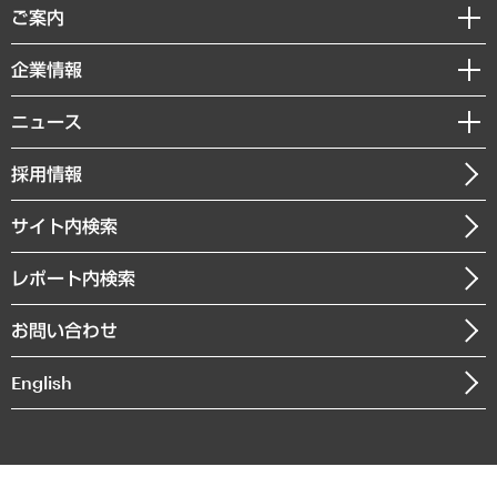
経済調査
ご案内
デジタルイノベーション
レポート
国際（グローバルビジネス・開発支援・国際戦略・グローバルヘルス）
セミナー・イベント情報
企業情報
コラム
サステナビリティ（環境・資源・エネルギー・ESG・人権）
MUFGビジネスセミナー
調査・研究報告書
私たちの想い
共生・ダイバーシティ
ニュース
受託案件情報
クローズアップ
社長メッセージ
GRC（ガバナンス・リスク・コンプライアンス）・防災（政策）
その他お申し込み
ニュースリリース
経営用語集
採用情報
会社概要
経済・産業・雇用・労働
調査協力のお願い
お知らせ
受託・受注実績（官公庁関連）
企業理念
医療・介護・福祉・教育・子ども
サイト内検索
メディア掲載・出演
役員一覧
自治体経営・官民協働
寄稿記事
沿革
レポート内検索
まちづくり・観光・交通・スポーツ・スマートシティ
書籍
組織図・本部部室紹介
自然資源・農林水産業・食料システム
お問い合わせ
インドネシア現地法人
決算公告
English
業績ハイライト
アクセスマップ
個人情報保護方針
環境方針