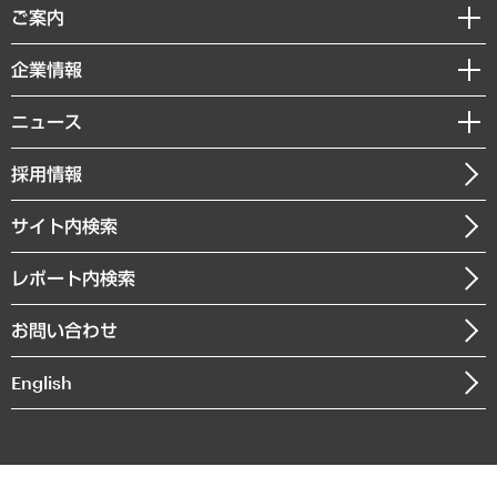
経済調査
ご案内
デジタルイノベーション
レポート
国際（グローバルビジネス・開発支援・国際戦略・グローバルヘルス）
セミナー・イベント情報
企業情報
コラム
サステナビリティ（環境・資源・エネルギー・ESG・人権）
MUFGビジネスセミナー
調査・研究報告書
私たちの想い
共生・ダイバーシティ
ニュース
受託案件情報
クローズアップ
社長メッセージ
GRC（ガバナンス・リスク・コンプライアンス）・防災（政策）
その他お申し込み
ニュースリリース
経営用語集
採用情報
会社概要
経済・産業・雇用・労働
調査協力のお願い
お知らせ
受託・受注実績（官公庁関連）
企業理念
医療・介護・福祉・教育・子ども
サイト内検索
メディア掲載・出演
役員一覧
自治体経営・官民協働
寄稿記事
沿革
レポート内検索
まちづくり・観光・交通・スポーツ・スマートシティ
書籍
組織図・本部部室紹介
自然資源・農林水産業・食料システム
お問い合わせ
インドネシア現地法人
決算公告
English
業績ハイライト
アクセスマップ
個人情報保護方針
環境方針