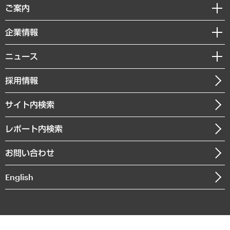
経済調査
ご案内
デジタルイノベーション
レポート
国際（グローバルビジネス・開発支援・国際戦略・グローバルヘルス）
セミナー・イベント情報
企業情報
コラム
サステナビリティ（環境・資源・エネルギー・ESG・人権）
MUFGビジネスセミナー
調査・研究報告書
私たちの想い
共生・ダイバーシティ
ニュース
受託案件情報
クローズアップ
社長メッセージ
GRC（ガバナンス・リスク・コンプライアンス）・防災（政策）
その他お申し込み
ニュースリリース
経営用語集
採用情報
会社概要
経済・産業・雇用・労働
調査協力のお願い
お知らせ
受託・受注実績（官公庁関連）
企業理念
医療・介護・福祉・教育・子ども
サイト内検索
メディア掲載・出演
役員一覧
自治体経営・官民協働
寄稿記事
沿革
レポート内検索
まちづくり・観光・交通・スポーツ・スマートシティ
書籍
組織図・本部部室紹介
自然資源・農林水産業・食料システム
お問い合わせ
インドネシア現地法人
決算公告
English
業績ハイライト
アクセスマップ
個人情報保護方針
環境方針