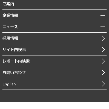
経済調査
ご案内
デジタルイノベーション
レポート
国際（グローバルビジネス・開発支援・国際戦略・グローバルヘルス）
セミナー・イベント情報
企業情報
コラム
サステナビリティ（環境・資源・エネルギー・ESG・人権）
MUFGビジネスセミナー
調査・研究報告書
私たちの想い
共生・ダイバーシティ
ニュース
受託案件情報
クローズアップ
社長メッセージ
GRC（ガバナンス・リスク・コンプライアンス）・防災（政策）
その他お申し込み
ニュースリリース
経営用語集
採用情報
会社概要
経済・産業・雇用・労働
調査協力のお願い
お知らせ
受託・受注実績（官公庁関連）
企業理念
医療・介護・福祉・教育・子ども
サイト内検索
メディア掲載・出演
役員一覧
自治体経営・官民協働
寄稿記事
沿革
レポート内検索
まちづくり・観光・交通・スポーツ・スマートシティ
書籍
組織図・本部部室紹介
自然資源・農林水産業・食料システム
お問い合わせ
インドネシア現地法人
決算公告
English
業績ハイライト
アクセスマップ
個人情報保護方針
環境方針