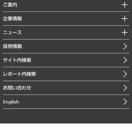
経済調査
ご案内
デジタルイノベーション
レポート
国際（グローバルビジネス・開発支援・国際戦略・グローバルヘルス）
セミナー・イベント情報
企業情報
コラム
サステナビリティ（環境・資源・エネルギー・ESG・人権）
MUFGビジネスセミナー
調査・研究報告書
私たちの想い
共生・ダイバーシティ
ニュース
受託案件情報
クローズアップ
社長メッセージ
GRC（ガバナンス・リスク・コンプライアンス）・防災（政策）
その他お申し込み
ニュースリリース
経営用語集
採用情報
会社概要
経済・産業・雇用・労働
調査協力のお願い
お知らせ
受託・受注実績（官公庁関連）
企業理念
医療・介護・福祉・教育・子ども
サイト内検索
メディア掲載・出演
役員一覧
自治体経営・官民協働
寄稿記事
沿革
レポート内検索
まちづくり・観光・交通・スポーツ・スマートシティ
書籍
組織図・本部部室紹介
自然資源・農林水産業・食料システム
お問い合わせ
インドネシア現地法人
決算公告
English
業績ハイライト
アクセスマップ
個人情報保護方針
環境方針