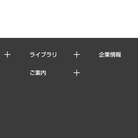
ライブラリ
企業情報
経済調査
私たちの想い
ご案内
レポート
社長メッセージ
セミナー・イベント情報
コラム
会社概要
MUFGビジネスセミナー
ヘルス）
調査・研究報告書
企業理念
受託案件情報
クローズアップ
役員一覧
その他お申し込み
経営用語集
沿革
調査協力のお願い
）
受託・受注実績（官公庁関連）
組織図・本部部室紹介
メディア掲載・出演
インドネシア現地法人