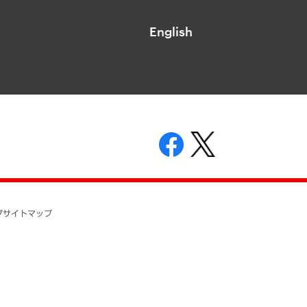
English
表示
ニティガイドライン
基本方針
プ
サイトマップ
ついて
開示等の請求の手続きについて