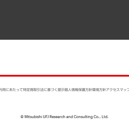
寄稿記事
決算公告
書籍
業績ハイライト
アクセスマップ
個人情報保護方針
環境方針
サステナビリティ
特定商取引法に基づく
SNSアカウントコミュ
反社会的勢力に対する
利用にあたって
特定商取引法に基づく提示
個人情報保護方針
環境方針
アクセスマッ
個人情報の取り扱いに
書面による個人情報の
© Mitsubishi UFJ Research and Consulting Co., Ltd.