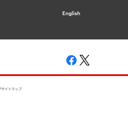
English
表示
ニティガイドライン
基本方針
プ
サイトマップ
ついて
開示等の請求の手続きについて