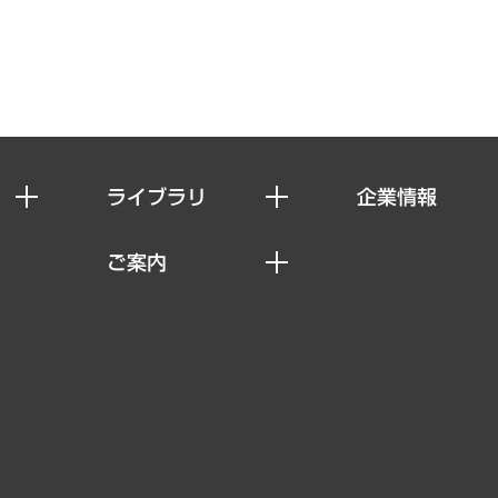
ライブラリ
企業情報
経済調査
私たちの想い
ご案内
レポート
社長メッセージ
セミナー・イベント情報
コラム
会社概要
MUFGビジネスセミナー
ヘルス）
調査・研究報告書
企業理念
受託案件情報
クローズアップ
役員一覧
その他お申し込み
経営用語集
沿革
調査協力のお願い
）
受託・受注実績（官公庁関連）
組織図・本部部室紹介
メディア掲載・出演
インドネシア現地法人