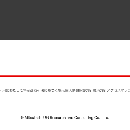
寄稿記事
決算公告
書籍
業績ハイライト
アクセスマップ
個人情報保護方針
環境方針
サステナビリティ
特定商取引法に基づく
SNSアカウントコミュ
反社会的勢力に対する
利用にあたって
特定商取引法に基づく提示
個人情報保護方針
環境方針
アクセスマッ
個人情報の取り扱いに
書面による個人情報の
© Mitsubishi UFJ Research and Consulting Co., Ltd.